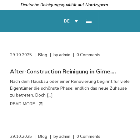
Deutsche Reinigungsqualität auf Nordzypern
DE
29.10.2025
Blog
by
admin
0 Comments
After-Construction Reinigung in Girne,
Kyrenia, Lapta, Alsancak, Esentepe und
Nach dem Hausbau oder einer Renovierung beginnt für viele
Karşıyaka – der entscheidende Schritt nach
Eigentümer die schönste Phase: endlich das neue Zuhause
dem Hausbau
zu betreten. Doch […]
READ MORE
29.10.2025
Blog
by
admin
0 Comments