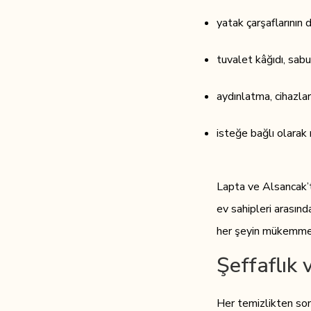
yatak çarşaflarının 
tuvalet kâğıdı, sab
aydınlatma, cihazlar
isteğe bağlı olarak
Lapta ve Alsancak’ta
ev sahipleri arasın
her şeyin mükemmel 
Şeffaflık
Her temizlikten sonr