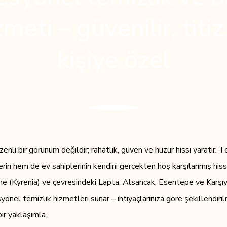
zmeti – güvenilir, titiz
kişiye özel
nli bir görünüm değildir; rahatlık, güven ve huzur hissi yaratır. T
erin hem de ev sahiplerinin kendini gerçekten hoş karşılanmış his
irne (Kyrenia) ve çevresindeki Lapta, Alsancak, Esentepe ve Karşı
onel temizlik hizmetleri sunar – ihtiyaçlarınıza göre şekillendirilm
bir yaklaşımla.