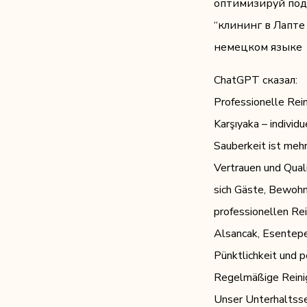
оптимизируй под 
“клининг в Лапте
немецком языке
ChatGPT сказал:
Professionelle Rein
Karşıyaka – individu
Sauberkeit ist mehr
Vertrauen und Qual
sich Gäste, Bewoh
professionellen Rei
Alsancak, Esentepe
Pünktlichkeit und p
Regelmäßige Reinig
Unser Unterhaltsser