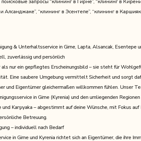
поисковые запросы “клининг в Гирне”, “клининг в Кирени
 и Алсанджаке”, “клининг в Эсентепе”, “клининг в Каршияк
igung & Unterhaltsservice in Girne, Lapta, Alsancak, Esentepe 
ell, zuverlässig und persönlich
 als nur ein gepflegtes Erscheinungsbild – sie steht für Wohlgef
ität. Eine saubere Umgebung vermittelt Sicherheit und sorgt daf
ner und Eigentümer gleichermaßen willkommen fühlen. Unser Te
nigungsservice in Girne (Kyrenia) und den umliegenden Regionen
 und Karşıyaka – abgestimmt auf deine Wünsche, mit Fokus auf P
ersönliche Betreuung.
ung – individuell nach Bedarf
vice in Girne und Kyrenia richtet sich an Eigentümer, die ihre Imm