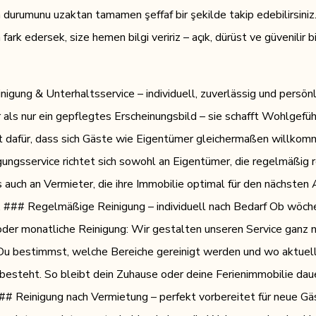
urumunu uzaktan tamamen şeffaf bir şekilde takip edebilirsiniz
 fark edersek, size hemen bilgi veririz – açık, dürüst ve güvenilir bi
nigung & Unterhaltsservice – individuell, zuverlässig und persönl
 als nur ein gepflegtes Erscheinungsbild – sie schafft Wohlgefüh
t dafür, dass sich Gäste wie Eigentümer gleichermaßen willko
gungsservice richtet sich sowohl an Eigentümer, die regelmäßig r
 auch an Vermieter, die ihre Immobilie optimal für den nächsten
. ### Regelmäßige Reinigung – individuell nach Bedarf Ob wöche
der monatliche Reinigung: Wir gestalten unseren Service ganz 
u bestimmst, welche Bereiche gereinigt werden und wo aktuel
besteht. So bleibt dein Zuhause oder deine Ferienimmobilie daue
# Reinigung nach Vermietung – perfekt vorbereitet für neue Gä