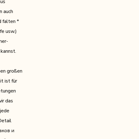
aus
n auch
 falten *
fe usw.)
her-
 kannst.
gen großen
 ist für
etungen
ir das
 jede
Detail
аков и