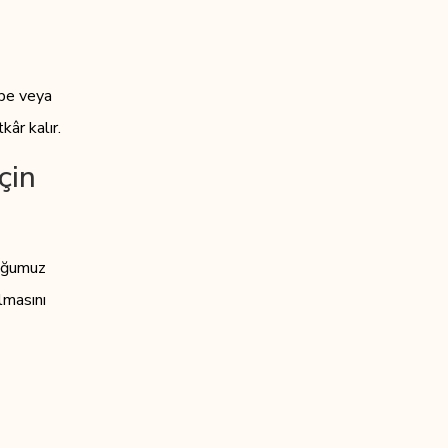
epe veya
kâr kalır.
çin
duğumuz
lmasını