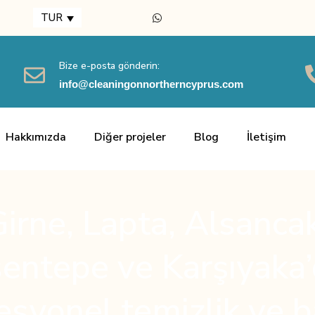
TUR
Bize e-posta gönderin:
info@cleaningonnortherncyprus.com
Hakkımızda
Diğer projeler
Blog
İletişim
irne, Lapta, Alsanca
entepe ve Karşıyaka
esyonel temizlik ve 