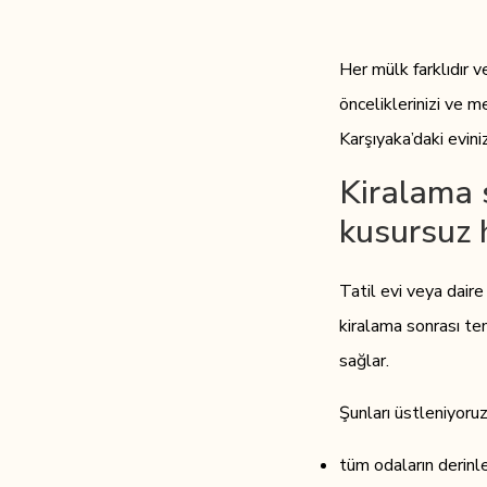
Her mülk farklıdır ve
önceliklerinizi ve m
Karşıyaka’daki evini
Kiralama s
kusursuz h
Tatil evi veya daire
kiralama sonrası tem
sağlar.
Şunları üstleniyoruz
tüm odaların derinl