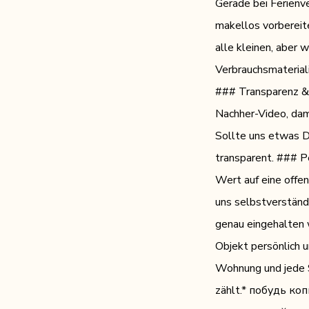
Gerade bei Ferienv
makellos vorbereite
alle kleinen, aber 
Verbrauchsmateriali
### Transparenz & 
Nachher-Video, dam
Sollte uns etwas De
transparent. ### 
Wert auf eine offen
uns selbstverständ
genau eingehalten 
Objekt persönlich 
Wohnung und jede Si
zählt.* побудь к