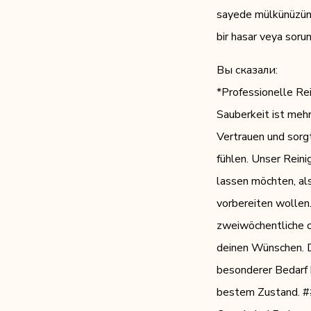
sayede mülkünüzün d
bir hasar veya sorun
Вы сказали:
*Professionelle Rei
Sauberkeit ist mehr
Vertrauen und sorg
fühlen. Unser Reini
lassen möchten, als
vorbereiten wollen
zweiwöchentliche o
deinen Wünschen. D
besonderer Bedarf 
bestem Zustand. ##