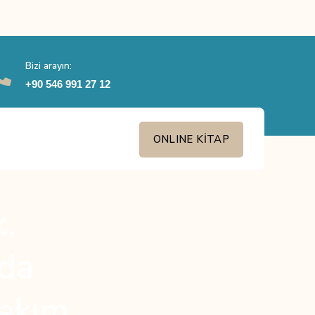
Bizi arayın:
+90 546 991 27 12
ONLINE KİTAP
k,
’da
bakım