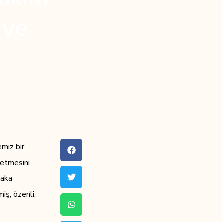
 ve
emiz bir
setmesini
yaka
iş, özenli,