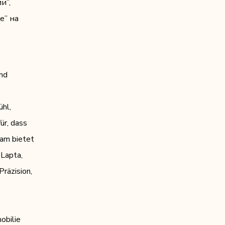
и”,
е” на
und
ühl,
ür, dass
am bietet
 Lapta,
räzision,
obilie