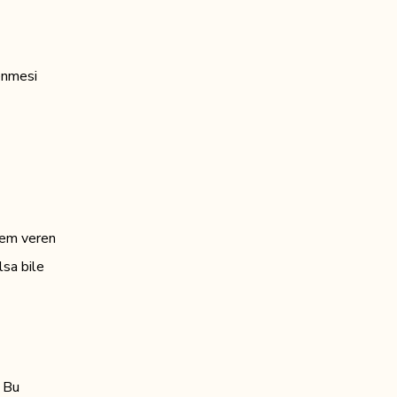
lenmesi
önem veren
lsa bile
. Bu