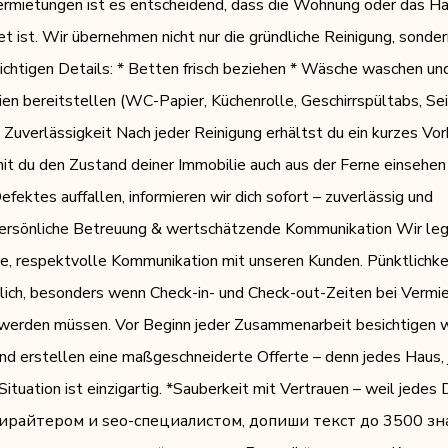
ermietungen ist es entscheidend, dass die Wohnung oder das H
t ist. Wir übernehmen nicht nur die gründliche Reinigung, sonder
wichtigen Details: * Betten frisch beziehen * Wäsche waschen und
en bereitstellen (WC-Papier, Küchenrolle, Geschirrspültabs, Sei
Zuverlässigkeit Nach jeder Reinigung erhältst du ein kurzes Vor
it du den Zustand deiner Immobilie auch aus der Ferne einsehen
fektes auffallen, informieren wir dich sofort – zuverlässig und
Persönliche Betreuung & wertschätzende Kommunikation Wir le
e, respektvolle Kommunikation mit unseren Kunden. Pünktlichkeit
lich, besonders wenn Check-in- und Check-out-Zeiten bei Vermi
werden müssen. Vor Beginn jeder Zusammenarbeit besichtigen w
und erstellen eine maßgeschneiderte Offerte – denn jedes Haus,
tuation ist einzigartig. *Sauberkeit mit Vertrauen – weil jedes 
опирайтером и seo-специалистом, допиши текст до 3500 зн