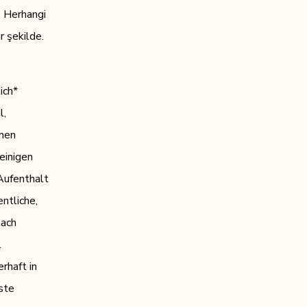
. Herhangi
r şekilde.
ich*
l,
mmen
einigen
 Aufenthalt
ntliche,
nach
l
rhaft in
ste