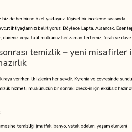
 biz de her birine özel yaklaşırız. Kişisel bir inceleme sırasında
evcut ihtiyaçlarınızı belirliyoruz. Böylece Lapta, Alsancak, Esent
z, daireniz veya tatil mülkünüz her zaman tertemiz, ferah ve davet
onrası temizlik – yeni misafirler i
azırlık
 kiraya verirken ilk izlenim her şeydir. Kyrenia ve çevresinde sun
izlik hizmeti, mülkünüzün bir sonraki check-in için eksiksiz hazır o
:
emesine temizliği (mutfak, banyo, yatak odaları, yaşam alanları)