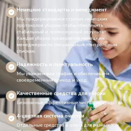
Немецкие стандарты и менеджмент
Мы придерживаемся строгих немецких
протоколов уборки, чтобы обеспечить
стабильный и превосходный результат.
Каждая уборка проверяется немецким
менеджером по специальным контрольным
спискам.
Надежность и пунктуальность
Мы уважаем ваш график и обеспечиваем
своевременный приход и уход.
Качественные средства для уборки
Безопасные, эффективные чистящие средства.
4-цветная система очистки
Отдельные средства и цвета для разных зон