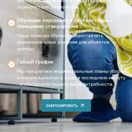
обеспечивают гигиену и предотвращают
перекрестное загрязнение.
Обучение персонала в соответствии с
немецкими стандартами
Наша команда обучена предоставлять
индивидуальные решения для объектов
аренды.
Гибкий график
Мы предлагаем индивидуальные планы уборки
и можем выполнить заказ в последнюю минуту
, чтобы удовлетворить ваши потребности.
ЗАБРОНИРОВАТЬ