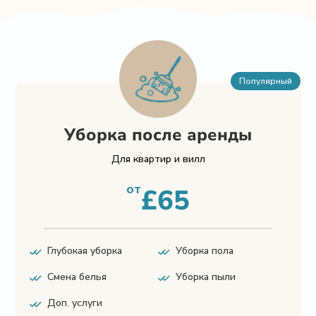
Популярный
Уборка после аренды
Уборка после аренды
Для квартир и вилл
Для квартир и вилл
$
215.00
от
£65
Уборка пола
Глубокая уборка
Глубокая уборка
Уборка пола
Уборка пыли
Смена белья
Смена белья
Уборка пыли
Доп. услуги
Доп. услуги