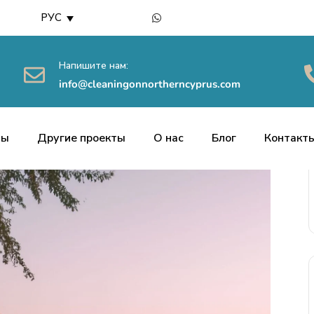
РУС
Напишите нам:
info@cleaningonnortherncyprus.com
ты
Другие проекты
О нас
Блог
Контакт