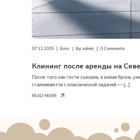
by
07.11.2025
Блог
admin
0 Comments
Клининг после аренды на Сев
уборка от Cleaning on Northern 
После того как гости съехали, а новая бронь у
сталкиваются с классической задачей — […]
READ MORE