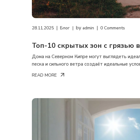
by
28.11.2025
Блог
admin
0 Comments
Топ-10 скрытых зон с грязью 
почти никто не убирает — и п
Дома на Северном Кипре могут выглядеть идеал
песка и сильного ветра создаёт идеальные усло
READ MORE