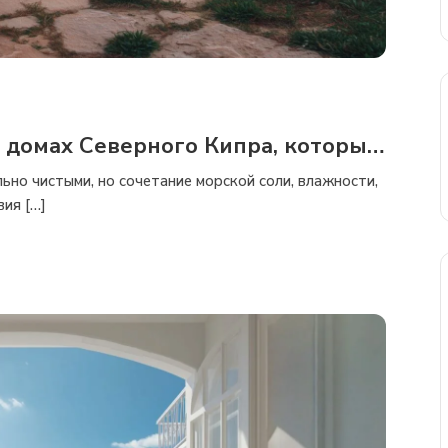
в домах Северного Кипра, которые
очему это важно
ьно чистыми, но сочетание морской соли, влажности,
вия […]